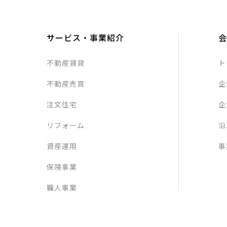
１
上記第１の１の当
に係る諸手続を実施
⑴ 共同利用する個
サービス・事業紹介
会
氏名、住所、電話
不動産賃貸
ト
⑵ 共同利用する個
当社
不動産売買
企
２
当社子会社との間
注文住宅
企
⑴ 共同利用する個
ア 氏名、住所、
リフォーム
沿
イ 年齢、生年月日
資産運用
事
⑵ 共同利用する個
当社
保険事業
第
３
個人データの第三
職人事業
お客様の個人データは、
１
事業主、販売会社