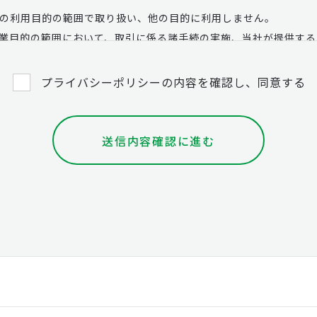
の利用目的の範囲で取り扱い、他の目的に利用しません。
業目的の範囲において、取引に係る諸手続の実施、当社が提供する
活動その他の営業活動を行うため。
プライバシーポリシーの内容を確認し、同意する
送信内容確認に進む
プラン事業等
関連する事業
的に関連して、当社子会社（MILIFEPLUS 株式会社及びクラス
のご紹介を行うため。
的達成に必要な範囲で第三者に提供するため。
利用
次の目的の範囲で共同利用させていただく場合があります。