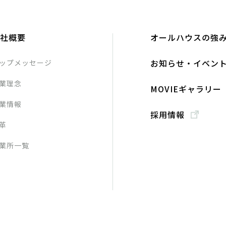
社事業目的に関し、事業主、販売会社、媒介会社、管理会社等との
するため。
人データの項目
社概要
オールハウスの強
番号、メールアドレス、勤務先、家族構成、契約住戸情報
お知らせ・イベン
ップメッセージ
人データの管理責任者
業理念
MOVIEギャラリー
で、上記第１の２の利用目的を達成するため。
業情報
人データの項目
採用情報
電話番号、メールアドレス、勤務先、家族構成、契約住戸情報
革
、資産、負債、収入、支出
業所一覧
人データの管理責任者
者への提供
次の場合に第三者に提供・開示する場合があります。
、媒介会社、管理会社、金融機関、司法書士等に対し、上記第１の