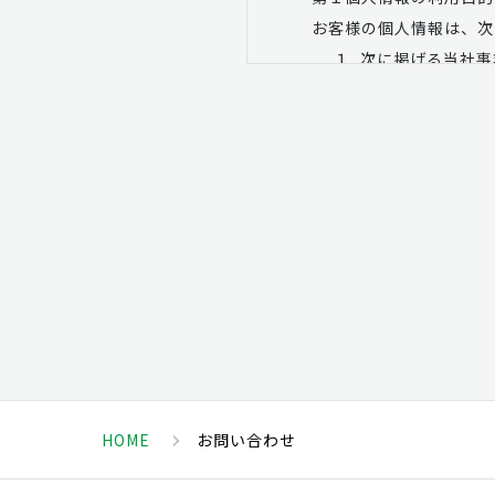
お客様の個人情報は、次
１
次に掲げる当社事
介、マーケティング
(1) 建築事業
(2) 不動産売買事業
(3) 不動産賃貸事業
(4) 不動産管理事業
(5) リフォーム事業
(6) 保険・ライフ
(7) 前各号に附帯
２
上記１の当社事業目
扱う商品・サービス
３
上記１及び２の目
HOME
お問い合わせ
第
２
個人データの共同
お客様の個人データは、