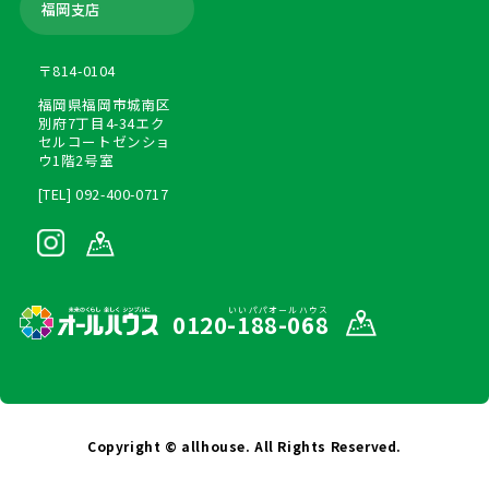
福岡支店
〒814-0104
福岡県福岡市城南区
別府7丁目4-34エク
セルコートゼンショ
ウ1階2号室
[TEL] 092-400-0717
いいパパオールハウス
0120-188-068
Copyright © allhouse. All Rights Reserved.