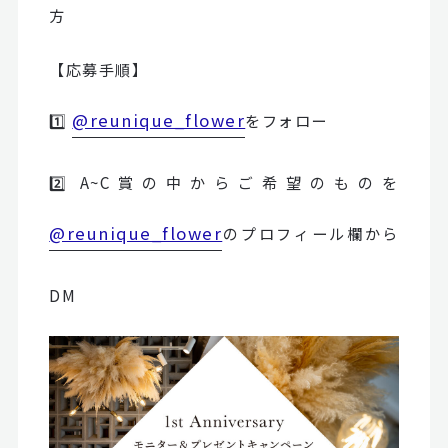
方
【応募手順】
@reunique_flower
1️⃣
をフォロー
2️⃣ A~C賞の中からご希望のものを
@reunique_flower
のプロフィール欄から
DM