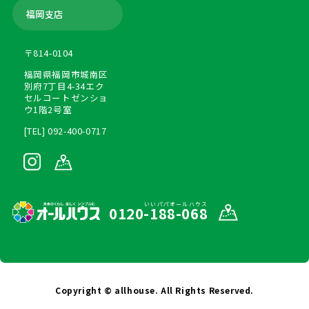
福岡支店
〒814-0104
福岡県福岡市城南区
別府7丁目4-34エク
セルコートゼンショ
ウ1階2号室
[TEL] 092-400-0717
いいパパオールハウス
0120-188-068
Copyright © allhouse. All Rights Reserved.