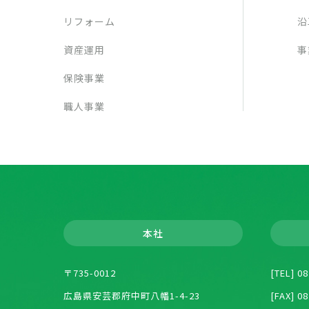
リフォーム
沿
資産運用
事
保険事業
職人事業
本社
〒735-0012
[TEL] 0
広島県安芸郡府中町八幡1-4-23
[FAX] 0