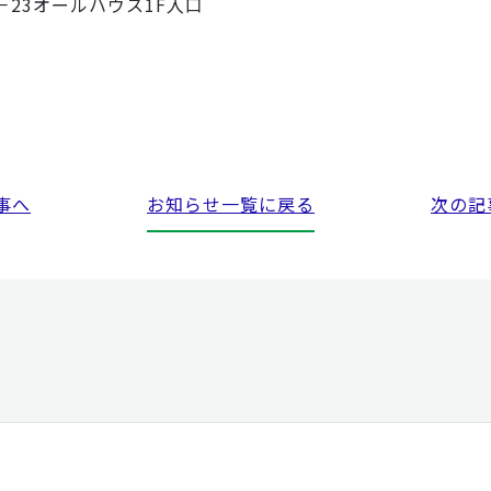
23オールハウス1F入口
事へ
お知らせ
一覧に戻る
次の記