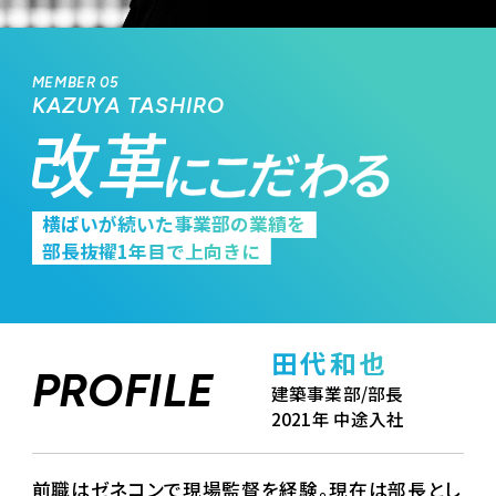
MEMBER 05
KAZUYA TASHIRO
横ばいが続いた事業部の業績を
部長抜擢1年目で上向きに
田代和也
PROFILE
建築事業部/部長
2021年 中途入社
前職はゼネコンで現場監督を経験。現在は部長とし