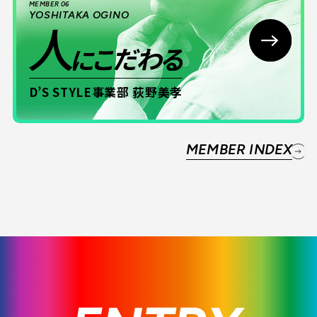
MEMBER 06
YOSHITAKA OGINO
D’S STYLE事業部 荻野美孝
MEMBER INDEX